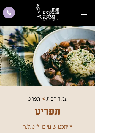
עמוד הבית
>
תפריט
תפריט
*ייתכנו שינויים * ט.ל.ח